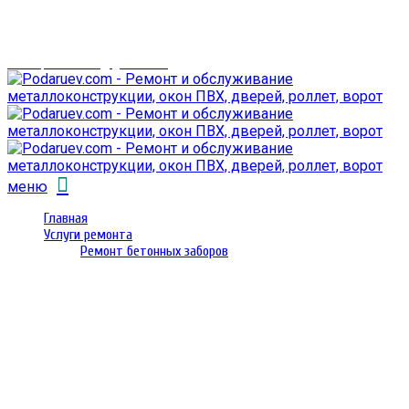
г. Гомель,
проспект Октября 28
email: prorembox@gmail.com
меню
Главная
Услуги ремонта
Ремонт бетонных заборов