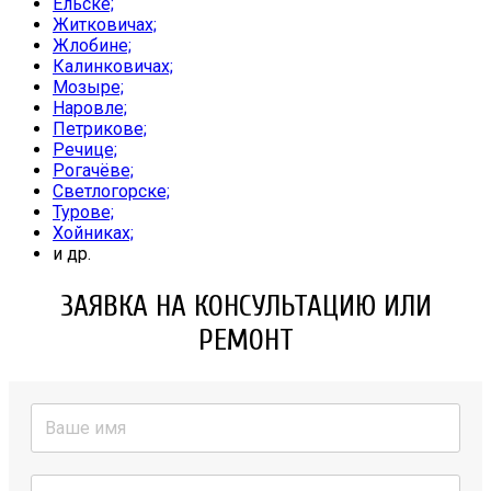
Ельске;
Житковичах;
Жлобине;
Калинковичах;
Мозыре;
Наровле;
Петрикове;
Речице;
Рогачёве;
Светлогорске;
Турове;
Хойниках;
и др.
ЗАЯВКА НА КОНСУЛЬТАЦИЮ ИЛИ
РЕМОНТ