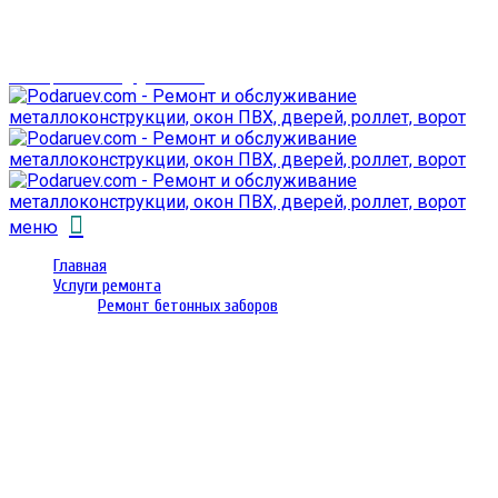
г. Гомель,
проспект Октября 28
email: prorembox@gmail.com
меню
Главная
Услуги ремонта
Ремонт бетонных заборов