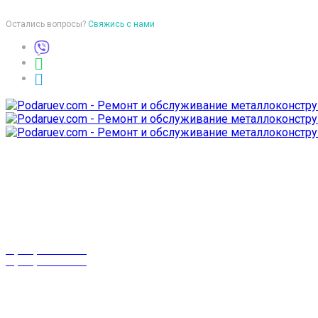
Остались вопросы?
Свяжись с нами
Время работы
пон-птн: 9:00-18:00
суб-воск: выходной
Телефоны
8 (029) 3-999-001
8 (025) 530-10-10
г. Гомель,
проспект Октября 28