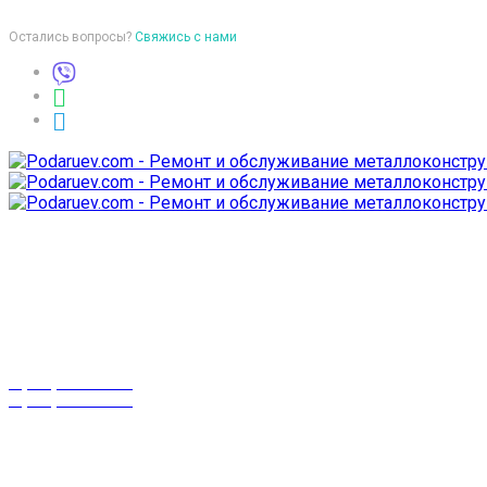
Остались вопросы?
Свяжись с нами
Время работы
пон-птн: 9:00-18:00
суб-воск: выходной
Телефоны
8 (029) 3-999-001
8 (025) 530-10-10
г. Гомель,
проспект Октября 28