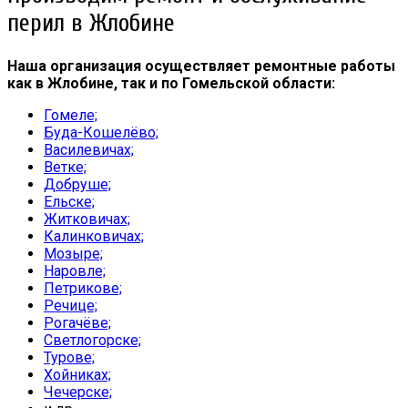
перил в Жлобине
Наша организация осуществляет ремонтные работы
как в Жлобине, так и по Гомельской области:
Гомеле;
Буда-Кошелёво;
Василевичах;
Ветке;
Добруше;
Ельске;
Житковичах;
Калинковичах;
Мозыре;
Наровле;
Петрикове;
Речице;
Рогачёве;
Светлогорске;
Турове;
Хойниках;
Чечерске;