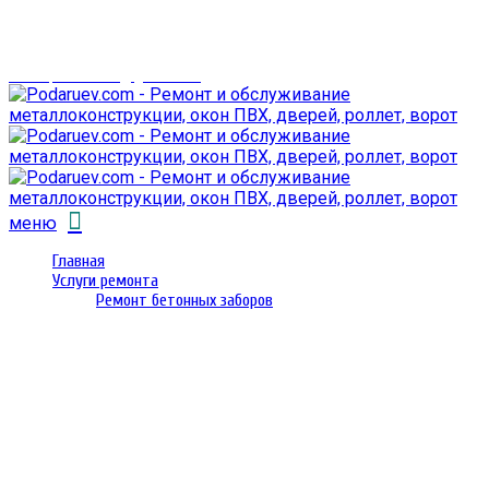
г. Гомель,
проспект Октября 28
email: prorembox@gmail.com
меню
Главная
Услуги ремонта
Ремонт бетонных заборов