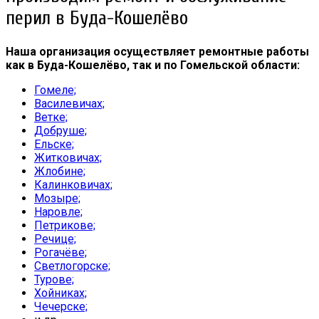
перил в Буда-Кошелёво
Наша организация осуществляет ремонтные работы
как в Буда-Кошелёво, так и по Гомельской области:
Гомеле;
Василевичах;
Ветке;
Добруше;
Ельске;
Житковичах;
Жлобине;
Калинковичах;
Мозыре;
Наровле;
Петрикове;
Речице;
Рогачёве;
Светлогорске;
Турове;
Хойниках;
Чечерске;