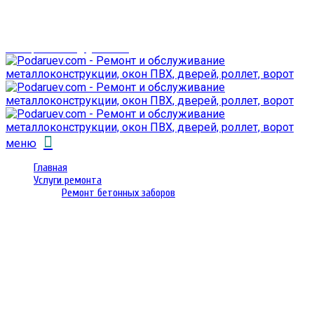
г. Гомель,
проспект Октября 28
email: prorembox@gmail.com
меню
Главная
Услуги ремонта
Ремонт бетонных заборов