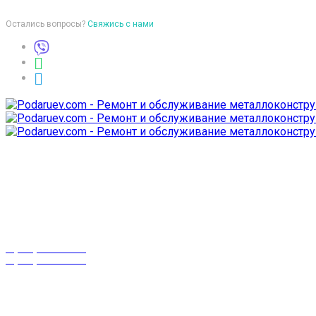
Остались вопросы?
Свяжись с нами
Время работы
пон-птн: 9:00-18:00
суб-воск: выходной
Телефоны
8 (029) 3-999-001
8 (025) 530-10-10
г. Гомель,
проспект Октября 28