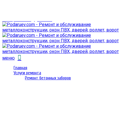
г. Гомель,
проспект Октября 28
email: prorembox@gmail.com
меню
Главная
Услуги ремонта
Ремонт бетонных заборов