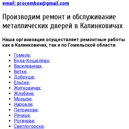
email:
prorembox@gmail.com
Производим ремонт и обслуживание
металлических дверей в Калинковичах
Наша организация осуществляет ремонтные работы
как в Калинковичах, так и по Гомельской области:
Гомеле;
Буда-Кошелёво;
Василевичах;
Ветке;
Добруше;
Ельске;
Житковичах;
Жлобине;
Мозыре;
Наровле;
Петрикове;
Речице;
Рогачёве;
Светлогорске;