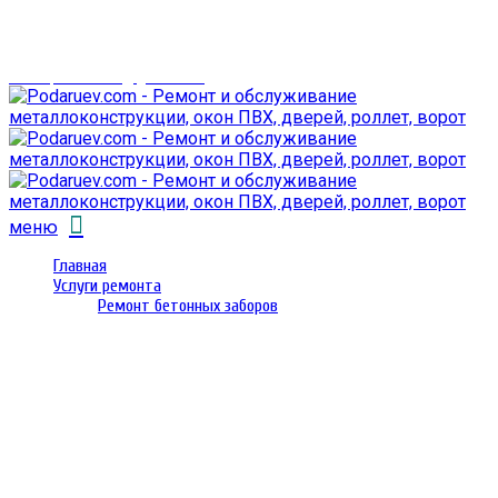
г. Гомель,
проспект Октября 28
email: prorembox@gmail.com
меню
Главная
Услуги ремонта
Ремонт бетонных заборов