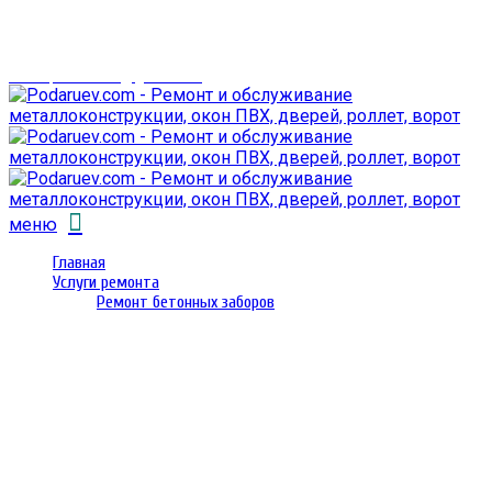
г. Гомель,
проспект Октября 28
email: prorembox@gmail.com
меню
Главная
Услуги ремонта
Ремонт бетонных заборов