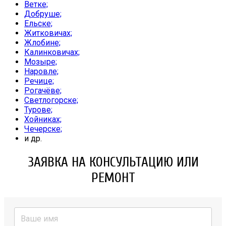
Ветке;
Добруше;
Ельске;
Житковичах;
Жлобине;
Калинковичах;
Мозыре;
Наровле;
Речице;
Рогачёве;
Светлогорске;
Турове;
Хойниках;
Чечерске;
и др.
ЗАЯВКА НА КОНСУЛЬТАЦИЮ ИЛИ
РЕМОНТ