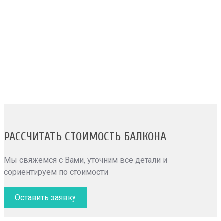
ОСТЕКЛЕНИЕ
Предоставляем услуги по остеклению балконов, чтобы
максимизировать тепло- и звукоизоляцию помещения.
Выбирайте из широкого ассортимента оконных систем.
РАССЧИТАТЬ СТОИМОСТЬ БАЛКОНА
Мы свяжемся с Вами, уточним все детали и
сориентируем по стоимости
Оставить заявку