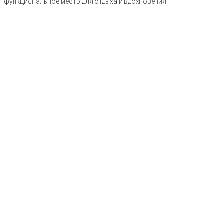
функциональное место для отдыха и вдохновения.
ОКАЗЫВАЕМ УСЛУГИ:
НАРУЖНАЯ ОТДЕЛКА
Защитим ваше балконное пространство от воздействия
внешней среды и придадим эстетичный вид