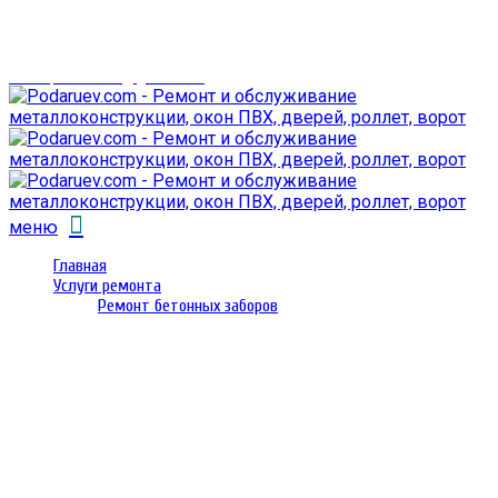
г. Гомель,
проспект Октября 28
email: prorembox@gmail.com
меню
Главная
Услуги ремонта
Ремонт бетонных заборов