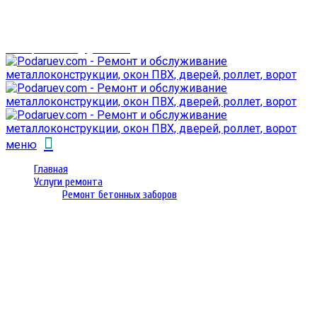
г. Гомель,
проспект Октября 28
email: prorembox@gmail.com
меню
Главная
Услуги ремонта
Ремонт бетонных заборов