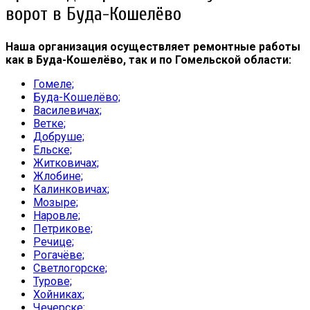
ворот в Буда-Кошелёво
Наша организация осуществляет ремонтные работы
как в Буда-Кошелёво, так и по Гомельской области:
Гомеле;
Буда-Кошелёво;
Василевичах;
Ветке;
Добруше;
Ельске;
Житковичах;
Жлобине;
Калинковичах;
Мозыре;
Наровле;
Петрикове;
Речице;
Рогачёве;
Светлогорске;
Турове;
Хойниках;
Чечерске;