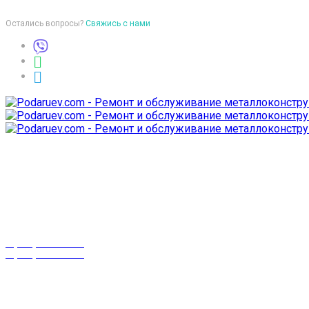
Остались вопросы?
Свяжись с нами
Время работы
пон-птн: 9:00-18:00
суб-воск: выходной
Телефоны
8 (029) 3-999-001
8 (025) 530-10-10
г. Гомель,
проспект Октября 28