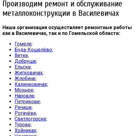
Производим ремонт и обслуживание
металлоконструкции в Василевичах
Наша организация осуществляет ремонтные работы
как в Василевичах, так и по Гомельской области:
Гомеле;
Буда-Кошелёво;
Ветке;
Добруше;
Ельске;
Житковичах;
Жлобине;
Калинковичах;
Мозыре;
Наровле;
Петрикове;
Речице;
Рогачёве;
Светлогорске;
Турове;
Хойниках;