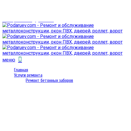
г. Гомель,
проспект Октября 28
email: prorembox@gmail.com
меню
Главная
Услуги ремонта
Ремонт бетонных заборов