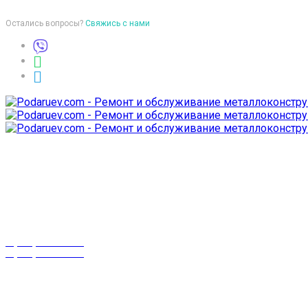
Остались вопросы?
Свяжись с нами
Время работы
пон-птн: 9:00-18:00
суб-воск: выходной
Телефоны
8 (029) 3-999-001
8 (025) 530-10-10
г. Гомель,
проспект Октября 28