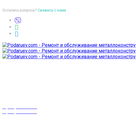
Остались вопросы?
Свяжись с нами
Время работы
пон-птн: 9:00-18:00
суб-воск: выходной
Телефоны
8 (029) 3-999-001
8 (025) 530-10-10
г. Гомель,
проспект Октября 28