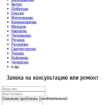
Ветке;
Добруше;
Ельске;
Житковичах;
Калинковичах;
Мозыре;
Наровле;
Петрикове;
Речице;
Рогачёве;
Светлогорске;
Турове;
Хойниках;
Чечерске;
и др.
Заявка на консультацию или ремонт
Описание проблемы (необязательно)