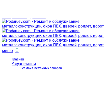
г. Гомель,
проспект Октября 28
email: prorembox@gmail.com
меню
Главная
Услуги ремонта
Ремонт бетонных заборов