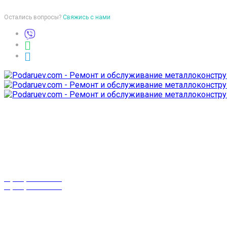
Остались вопросы?
Свяжись с нами
Время работы
пон-птн: 9:00-18:00
суб-воск: выходной
Телефоны
8 (029) 3-999-001
8 (025) 530-10-10
г. Гомель,
проспект Октября 28