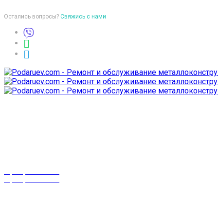
Остались вопросы?
Свяжись с нами
Время работы
пон-птн: 9:00-18:00
суб-воск: выходной
Телефоны
8 (029) 3-999-001
8 (025) 530-10-10
г. Гомель,
проспект Октября 28