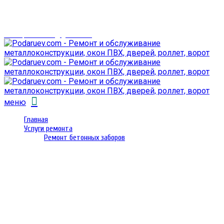
г. Гомель,
проспект Октября 28
email: prorembox@gmail.com
меню
Главная
Услуги ремонта
Ремонт бетонных заборов