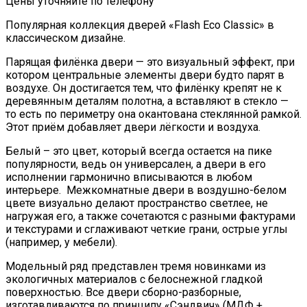
Цены уточняйте по телефону
Популярная коллекция дверей «Flash Eco Classic» в
классическом дизайне.
Парящая филёнка двери — это визуальный эффект, при
котором центральные элементы двери будто парят в
воздухе. Он достигается тем, что филёнку крепят не к
деревянным деталям полотна, а вставляют в стекло —
то есть по периметру она окантована стеклянной рамкой.
Этот приём добавляет двери лёгкости и воздуха.
Белый – это цвет, который всегда остается на пике
популярности, ведь он универсален, а двери в его
исполнении гармонично вписываются в любом
интерьере. Межкомнатные двери в воздушно-белом
цвете визуально делают пространство светлее, не
нагружая его, а также сочетаются с разными фактурами
и текстурами и сглаживают четкие грани, острые углы
(например, у мебели).
Модельный ряд представлен тремя новинками из
экологичных материалов с белоснежной гладкой
поверхностью. Все двери сборно-разборные,
изготавливаются по принципу «Сэндвич» (МДФ +