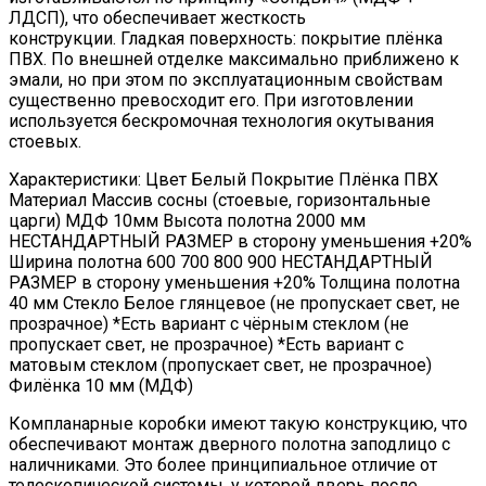
ЛДСП), что обеспечивает жесткость
конструкции. Гладкая поверхность: покрытие плёнка
ПВХ. По внешней отделке максимально приближено к
эмали, но при этом по эксплуатационным свойствам
существенно превосходит его. При изготовлении
используется бескромочная технология окутывания
стоевых.
Характеристики: Цвет Белый Покрытие Плёнка ПВХ
Материал Массив сосны (стоевые, горизонтальные
царги) МДФ 10мм Высота полотна 2000 мм
НЕСТАНДАРТНЫЙ РАЗМЕР в сторону уменьшения +20%
Ширина полотна 600 700 800 900 НЕСТАНДАРТНЫЙ
РАЗМЕР в сторону уменьшения +20% Толщина полотна
40 мм Стекло Белое глянцевое (не пропускает свет, не
прозрачное) *Есть вариант с чёрным стеклом (не
пропускает свет, не прозрачное) *Есть вариант с
матовым стеклом (пропускает свет, не прозрачное)
Филёнка 10 мм (МДФ)
Компланарные коробки имеют такую конструкцию, что
обеспечивают монтаж дверного полотна заподлицо с
наличниками. Это более принципиальное отличие от
телескопической системы, у которой дверь после