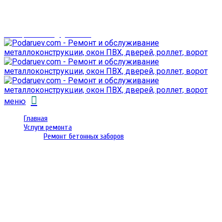
г. Гомель,
проспект Октября 28
email: prorembox@gmail.com
меню
Главная
Услуги ремонта
Ремонт бетонных заборов