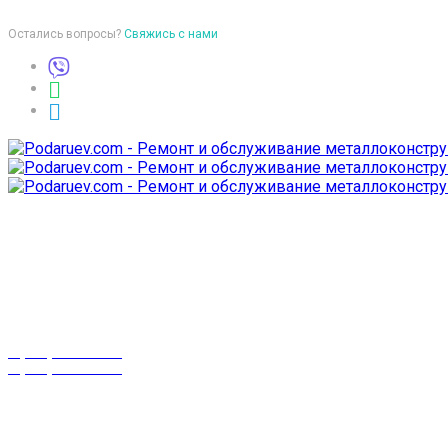
Остались вопросы?
Свяжись с нами
Время работы
пон-птн: 9:00-18:00
суб-воск: выходной
Телефоны
8 (029) 3-999-001
8 (025) 530-10-10
г. Гомель,
проспект Октября 28