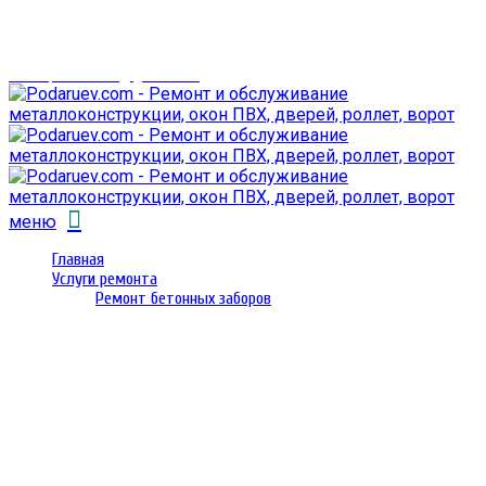
г. Гомель,
проспект Октября 28
email: prorembox@gmail.com
меню
Главная
Услуги ремонта
Ремонт бетонных заборов