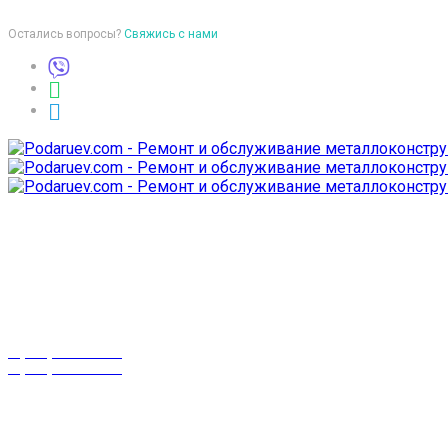
Остались вопросы?
Свяжись с нами
Время работы
пон-птн: 9:00-18:00
суб-воск: выходной
Телефоны
8 (029) 3-999-001
8 (025) 530-10-10
г. Гомель,
проспект Октября 28