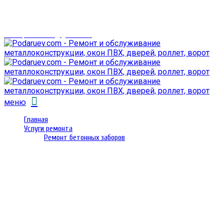
г. Гомель,
проспект Октября 28
email: prorembox@gmail.com
меню
Главная
Услуги ремонта
Ремонт бетонных заборов