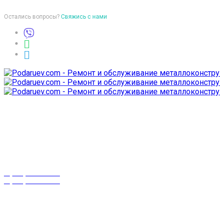
Остались вопросы?
Свяжись с нами
Время работы
пон-птн: 9:00-18:00
суб-воск: выходной
Телефоны
8 (029) 3-999-001
8 (025) 530-10-10
г. Гомель,
проспект Октября 28