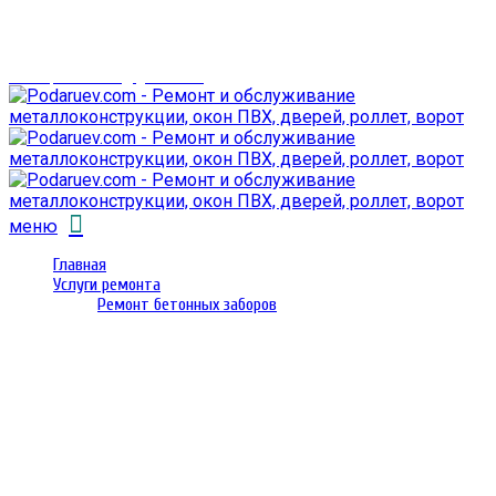
г. Гомель,
проспект Октября 28
email: prorembox@gmail.com
меню
Главная
Услуги ремонта
Ремонт бетонных заборов