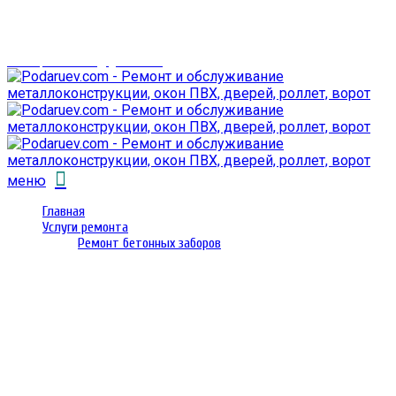
г. Гомель,
проспект Октября 28
email: prorembox@gmail.com
меню
Главная
Услуги ремонта
Ремонт бетонных заборов