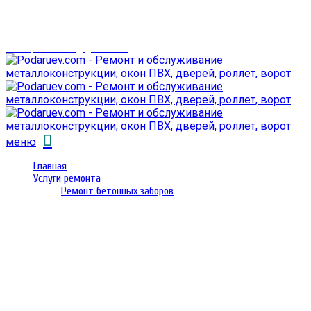
г. Гомель,
проспект Октября 28
email: prorembox@gmail.com
меню
Главная
Услуги ремонта
Ремонт бетонных заборов