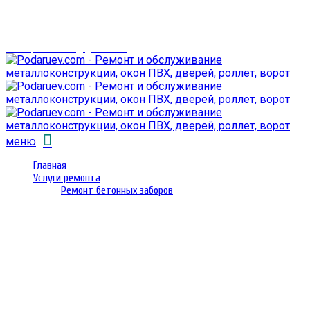
г. Гомель,
проспект Октября 28
email: prorembox@gmail.com
меню
Главная
Услуги ремонта
Ремонт бетонных заборов