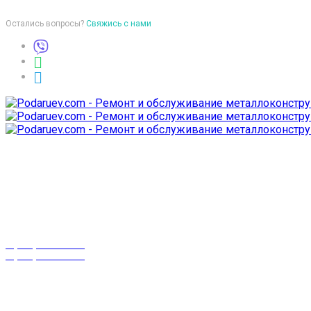
Остались вопросы?
Свяжись с нами
Время работы
пон-птн: 9:00-18:00
суб-воск: выходной
Телефоны
8 (029) 3-999-001
8 (025) 530-10-10
г. Гомель,
проспект Октября 28