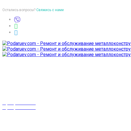
Остались вопросы?
Свяжись с нами
Время работы
пон-птн: 9:00-18:00
суб-воск: выходной
Телефоны
8 (029) 3-999-001
8 (025) 530-10-10
г. Гомель,
проспект Октября 28