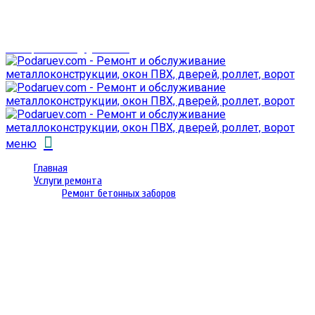
г. Гомель,
проспект Октября 28
email: prorembox@gmail.com
меню
Главная
Услуги ремонта
Ремонт бетонных заборов