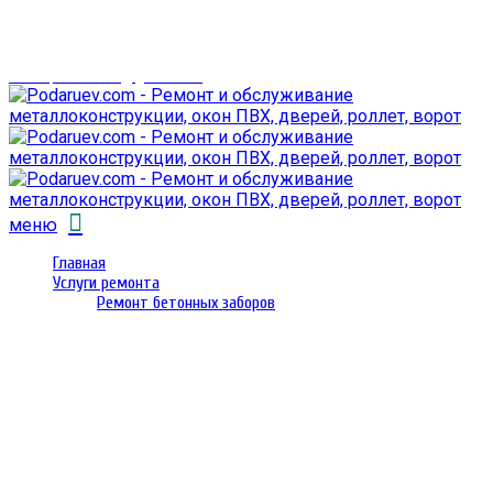
г. Гомель,
проспект Октября 28
email: prorembox@gmail.com
меню
Главная
Услуги ремонта
Ремонт бетонных заборов