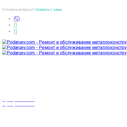
Остались вопросы?
Свяжись с нами
Время работы
пон-птн: 9:00-18:00
суб-воск: выходной
Телефоны
8 (029) 3-999-001
8 (025) 530-10-10
г. Гомель,
проспект Октября 28