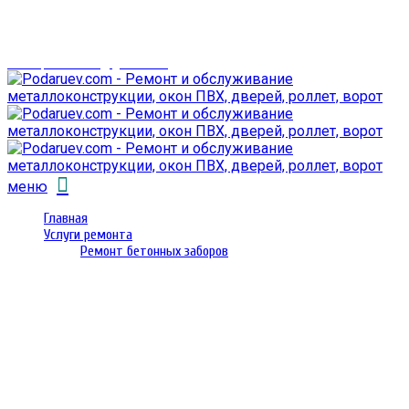
г. Гомель,
проспект Октября 28
email: prorembox@gmail.com
меню
Главная
Услуги ремонта
Ремонт бетонных заборов