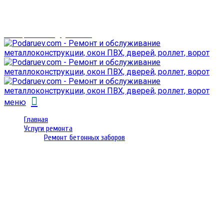
г. Гомель,
проспект Октября 28
email: prorembox@gmail.com
меню
Главная
Услуги ремонта
Ремонт бетонных заборов