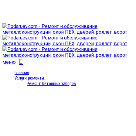
г. Гомель,
проспект Октября 28
email: prorembox@gmail.com
меню
Главная
Услуги ремонта
Ремонт бетонных заборов