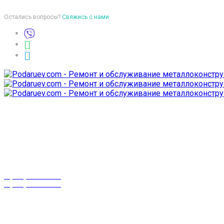
Остались вопросы?
Свяжись с нами
Время работы
пон-птн: 9:00-18:00
суб-воск: выходной
Телефоны
8 (029) 3-999-001
8 (025) 530-10-10
г. Гомель,
проспект Октября 28