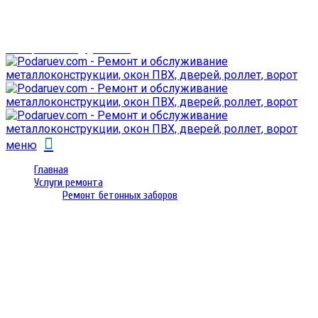
г. Гомель,
проспект Октября 28
email: prorembox@gmail.com
меню
Главная
Услуги ремонта
Ремонт бетонных заборов