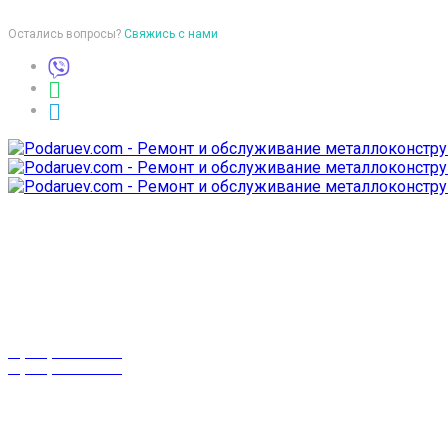
Остались вопросы?
Свяжись с нами
Время работы
пон-птн: 9:00-18:00
суб-воск: выходной
Телефоны
8 (029) 3-999-001
8 (025) 530-10-10
г. Гомель,
проспект Октября 28