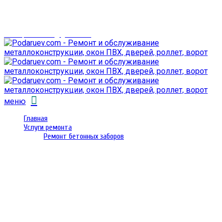
г. Гомель,
проспект Октября 28
email: prorembox@gmail.com
меню
Главная
Услуги ремонта
Ремонт бетонных заборов