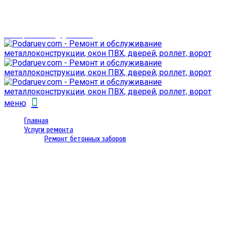
г. Гомель,
проспект Октября 28
email: prorembox@gmail.com
меню
Главная
Услуги ремонта
Ремонт бетонных заборов