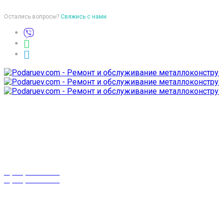
Остались вопросы?
Свяжись с нами
Время работы
пон-птн: 9:00-18:00
суб-воск: выходной
Телефоны
8 (029) 3-999-001
8 (025) 530-10-10
г. Гомель,
проспект Октября 28