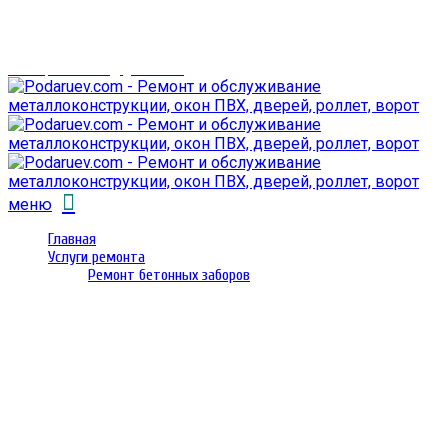
г. Гомель,
проспект Октября 28
email: prorembox@gmail.com
меню
Главная
Услуги ремонта
Ремонт бетонных заборов