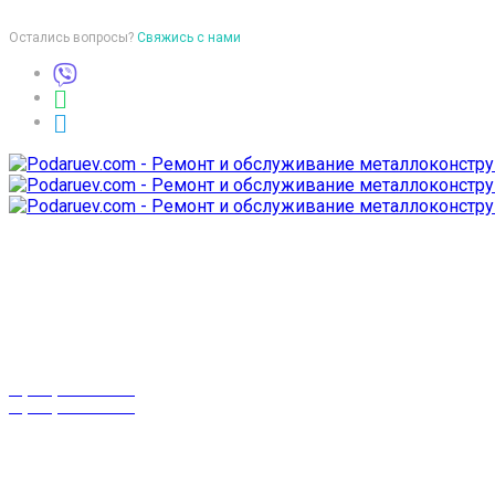
Остались вопросы?
Свяжись с нами
Время работы
пон-птн: 9:00-18:00
суб-воск: выходной
Телефоны
8 (029) 3-999-001
8 (025) 530-10-10
г. Гомель,
проспект Октября 28