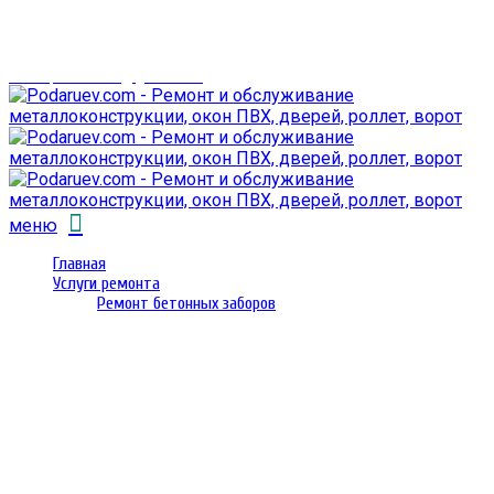
г. Гомель,
проспект Октября 28
email: prorembox@gmail.com
меню
Главная
Услуги ремонта
Ремонт бетонных заборов