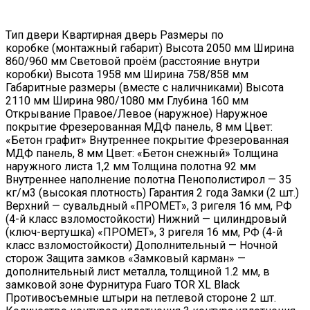
Тип двери Квартирная дверь Размеры по
коробке (монтажный габарит) Высота 2050 мм Ширина
860/960 мм Световой проём (расстояние внутри
коробки) Высота 1958 мм Ширина 758/858 мм
Габаритные размеры (вместе с наличниками) Высота
2110 мм Ширина 980/1080 мм Глубина 160 мм
Открывание Правое/Левое (наружное) Наружное
покрытие Фрезерованная МДФ панель, 8 мм Цвет:
«Бетон графит» Внутреннее покрытие Фрезерованная
МДФ панель, 8 мм Цвет: «Бетон снежный» Толщина
наружного листа 1,2 мм Толщина полотна 92 мм
Внутреннее наполнение полотна Пенополистирол — 35
кг/м3 (высокая плотность) Гарантия 2 года Замки (2 шт.)
Верхний — сувальдный «ПРОМЕТ», 3 ригеля 16 мм, РФ
(4-й класс взломостойкости) Нижний — цилиндровый
(ключ-вертушка) «ПРОМЕТ», 3 ригеля 16 мм, РФ (4-й
класс взломостойкости) Дополнительный — Ночной
сторож Защита замков «Замковый карман» —
дополнительный лист металла, толщиной 1.2 мм, в
замковой зоне Фурнитура Fuaro TOR XL Black
Противосъемные штыри на петлевой стороне 2 шт.