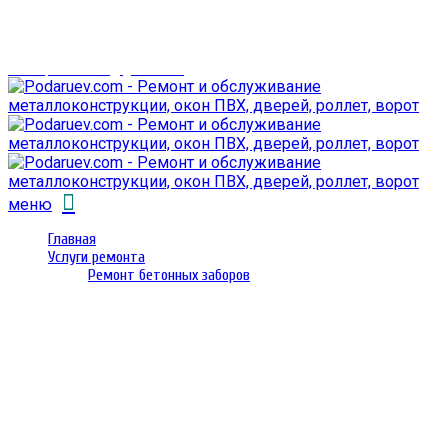
г. Гомель,
проспект Октября 28
email: prorembox@gmail.com
меню
Главная
Услуги ремонта
Ремонт бетонных заборов