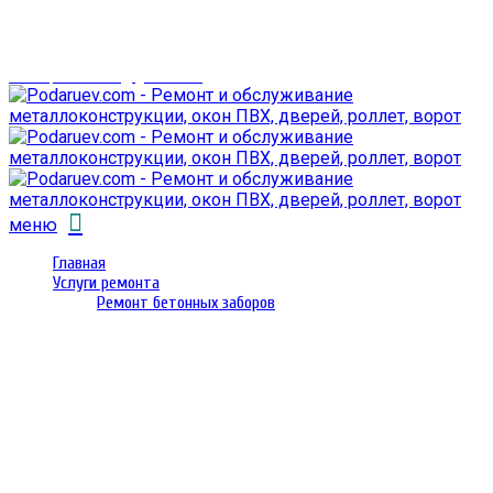
г. Гомель,
проспект Октября 28
email: prorembox@gmail.com
меню
Главная
Услуги ремонта
Ремонт бетонных заборов