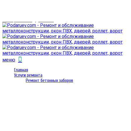
г. Гомель,
проспект Октября 28
email: prorembox@gmail.com
меню
Главная
Услуги ремонта
Ремонт бетонных заборов